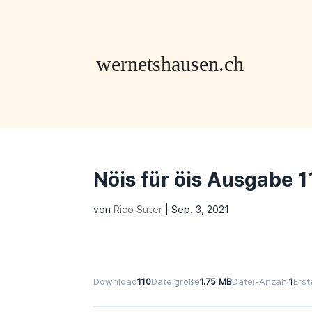
Nöis für öis Ausgabe 1
von
Rico Suter
|
Sep. 3, 2021
Download
110
Dateigröße
1.75 MB
Datei-Anzahl
1
Ers