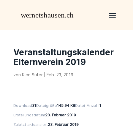
Veranstaltungskalender
Elternverein 2019
von
Rico Suter
|
Feb. 23, 2019
Download
31
Dateigröße
145.94 KB
Datei-Anzahl
1
Erstellungsdatum
23. Februar 2019
Zuletzt aktualisiert
23. Februar 2019