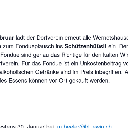
bruar
lädt der Dorfverein erneut alle Wernetshaus
n zum Fondueplausch ins
Schützenhüüsli
ein. Den
ondue sind genau das Richtige für den kalten Win
verein. Für das Fondue ist ein Unkostenbeitrag v
-alkoholischen Getränke sind im Preis inbegriffen. 
es Essens können vor Ort gekauft werden.
estens 30. Januar bei
m.beeler@bluewin.ch