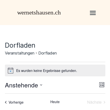
Dorfladen
Veranstaltungen
Dorfladen
Veranstaltungen
Es wurden keine Ergebnisse gefunden.
Hinweis
Anstehende
Ans
Ver
Liste
Ans
Nav
Datum
Nav
wählen.
Heute
Nächste
Veranstaltungen
Vorherige
Veransta