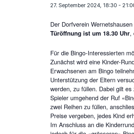
27. September 2024, 18:30
-
21:0
Der Dorfverein Wernetshausen 
Türöffnung ist um 18.30 Uhr
,
Für die Bingo-Interessierten mö
Zunächst wird eine Kinder-Runde
Erwachsenen am Bingo teilnehm
Unterstützung der Eltern versu
werden, zu füllen. Dabei gilt e
Spieler umgehend der Ruf «Bing
zwei Reihen zu füllen, anschli
Preise vergeben, jedes Kind er
Im Anschluss an die Kinderrund
jedoch für die «grösseren» Bing