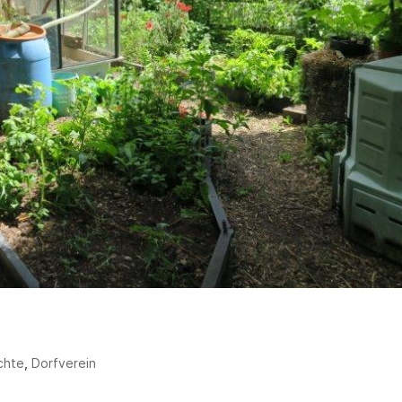
chte
,
Dorfverein